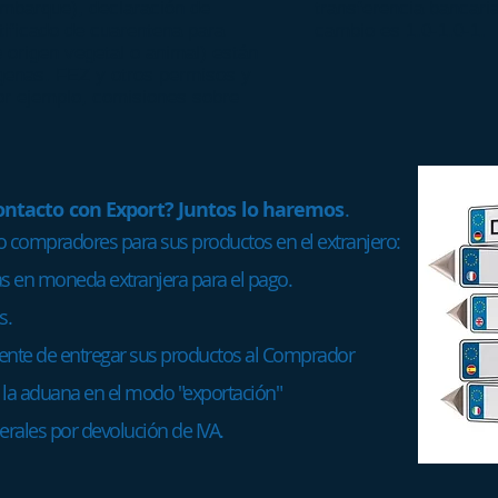
mbarque), declaración de
transferencia bancaria
tificado de cuarentena para
cambio es 1.0-1.0-1.
 origen vegetal o animal) están
ógenas. FEZ y otros permisos y
or ejemplo, comisiones sobre
ontacto con Export? Juntos lo haremos
.
o compradores para sus productos
en el extranjero:
 en moneda extranjera para el pago.
s.
nte de entregar sus productos al Comprador
la aduana en el modo "exportación"
rales por devolución de IVA.