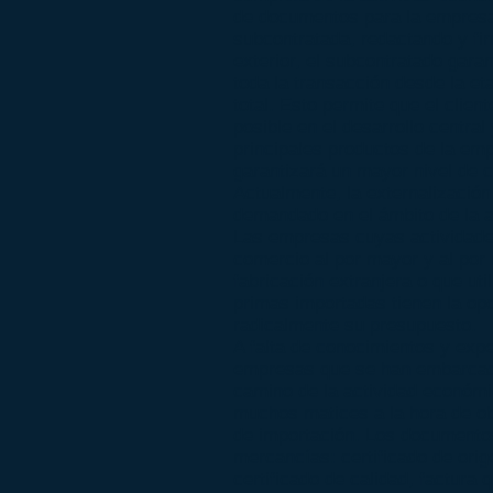
de documentos para la empresa 
subcontratada, redactando y f
exterior, el subcontratado gara
toda la transacción desde la etap
total. Esto permite que el clie
posible en el desarrollo central
principales productos de la em
garantizará un mayor nivel de c
Actualmente, la externalización
demandado en el ámbito de la a
Las empresas cuyas actividade
comercio al por mayor y al por
fabricación extranjera o que uti
primas importadas tienen la op
radicalmente su presupuesto.
A falta de conocimientos y expe
empresas que se han embarcado 
camino de la actividad económi
muchos matices a la hora de o
de importación. Los documento
mercancías: certificado de ori
certificado de calidad, factura 