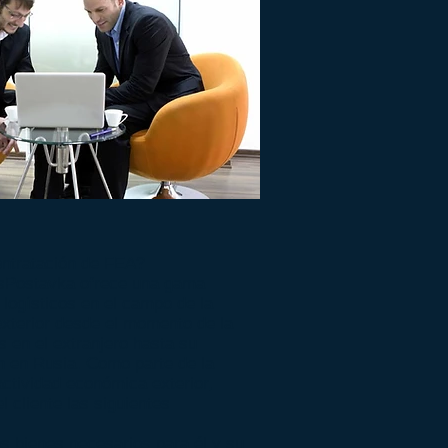
ontratación de FEA?
sPostavka ofrece una gama
 logísticos en el campo de la
xterior desde el momento de la
 en el extranjero hasta su
n en Rusia. Como parte de la
actividad económica exterior,
l cliente las siguientes
os bienes necesarios para él y su