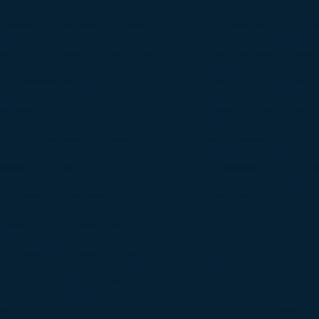
del cliente o para la empresa
fabricante, proveedor;
irmando un contrato económico
correspondencia y neg
ntiza la seguridad de respaldar
bienes y las condicio
a inicial hasta la finalización
Si es necesario, pago
nte se centre tanto como sea
productos para evaluac
 y la promoción de los
conclusión de contrat
presa en el mercado, lo que
registro legal de una 
ompetitividad.
registro de permisos, c
 se considera el servicio más
transferencia de fond
ctividad económica exterior.
los términos de pago b
s estén relacionadas con el
logística de actividad
 menor de productos de
de medidas para organ
licen materiales y materias
aduana" de mercancía
ortunidad de optimizar
aranceles).
Envío de mercancías a
riencia suficientes, las
por primera vez en el difícil
Tenemos cuentas de 
ca exterior pueden encontrar
EUR
btener un paquete de permisos
Dólar estadounidens
s varían según el grupo de
SHF
gen de las mercancías,
que confirma el envío de las
% Por lo general, el 