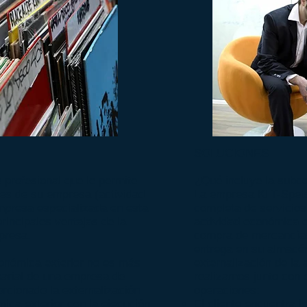
SOLUCIONES
 profesional que le permite
¿Qué incluye la subc
les de su empresa (actividad
La empresa KLT-Spet
mpresa especializada en esta
completa de servicios
rincipales ventajas de la
actividad económica e
presa.
compra de mercancías
entrega en su almacé
conómica exterior no es más
externalización de la 
sarial de una empresa de
realizamos junto con e
rcionado la externalización
operaciones:
ica exterior con la ejecución
El cliente encuentra l