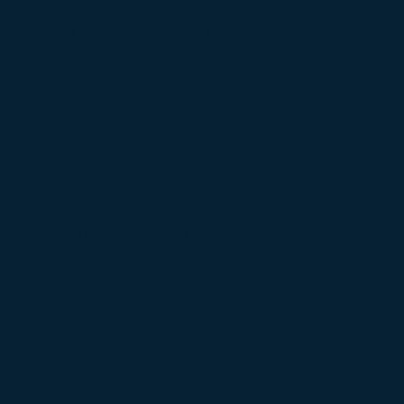
ociaciones sobre el precio de los
nes de pago, entrega;
 y recepción de muestras de
ión de calidad, certificación;
os de suministro;
transacción de comercio exterior;
ertificados, etc.;
os al proveedor de acuerdo con
ajo el contrato;
 económica exterior: un conjunto
izar la entrega y el "despacho de
s en Rusia (pago de tasas y
l Cliente.
divisas en dos bancos.
e
costo de las tarifas de