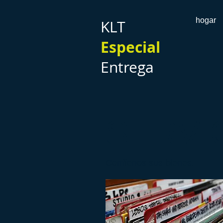
hogar
KLT
Especial
Entrega
SERVI
Confíenos sus bienes.