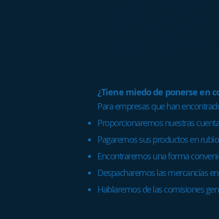
mercancías (conocimiento de e
exportación. Se requiere un cer
confirmar que los productos (de
libres de virus y bacterias pat
conclusiones de comisiones (p
frecuencias de radio).
¿Tiene miedo de ponerse en c
Para empresas que han encontrad
Proporcionaremos nuestras cuentas
Pagaremos sus productos en rublo
Encontraremos una forma convenie
Despacharemos las mercancías en 
Hablaremos de las comisiones gene