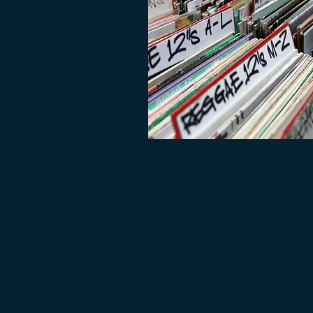
Subcontratación
FEA outsourcing es un servicio
transferir funciones no esencia
económica extranjera) a otra e
área. Unas palabras sobre las p
externalización con nuestra em
Externalización de actividad e
que la principal función empre
externalización. Habiendo propo
completa de la actividad económ