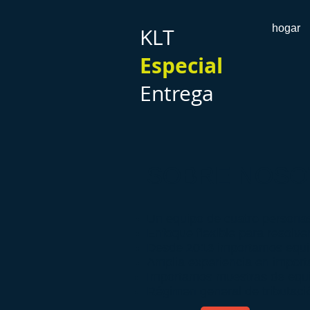
hogar
KLT
Especial
Entrega
SOBRE NOSO
Un equipo de cuatro personas
Enfoque flexible para resolver
Desde 2013 importamos equi
Amplia experiencia en import
Importamos muestras de equipo
Régimen general de tributaci