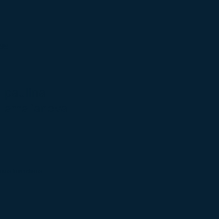
-98
paulina
emelianova
ntos financieros.