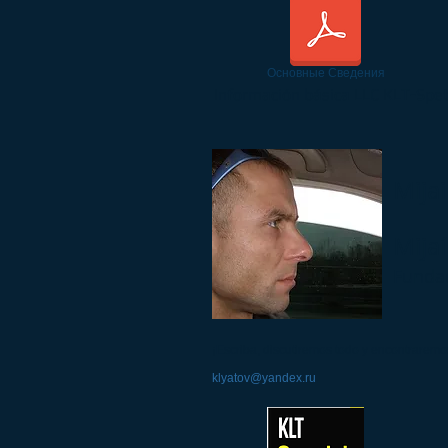
Основные Сведения
Información básica LLC KLT-Spe
Mija
Mijaí
Fundad
¡Escriba, discutiremos todo y encontraremo
klyatov@yandex.ru