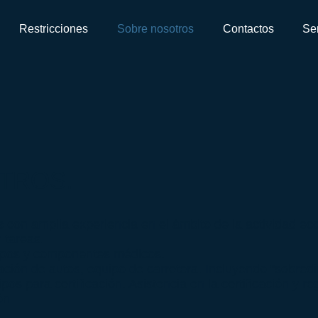
Restricciones
Sobre nosotros
Contactos
Ser
TROS.
 con amplia experiencia en el ámbito de la actividad ec
 tareas.
pos y componentes médicos.
ación de autos, equipo de carretera. Incluyendo "sobred
s para certificación. Asistencia en la certificación y r
ón