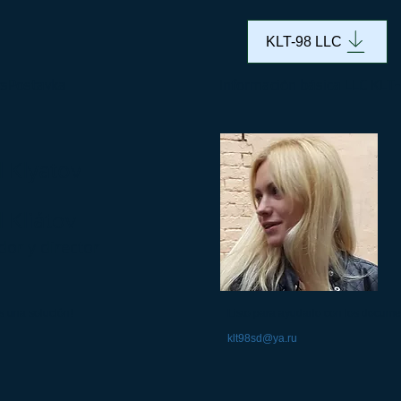
KLT-98 LLC
tsPostavka
Información básica LLC KLT
il Klyatov
l Kliátov
or y director
s una solución!
Listo para ayudarlo con los docume
klt98sd@ya.ru