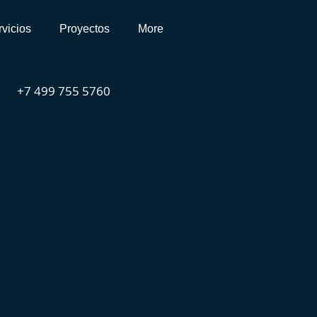
vicios
Proyectos
More
+7 499 755 5760
onómica exterior
imensionado".
egistro con Roszdravnadzor.