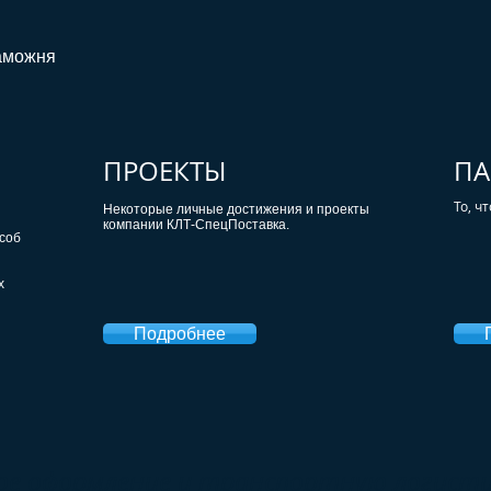
Таможня
ПРОЕКТЫ
ПА
То, ч
Некоторые личные достижения и проекты
компании КЛТ-СпецПоставка.
соб
х
Подробнее
е оформление и транспортную логисти